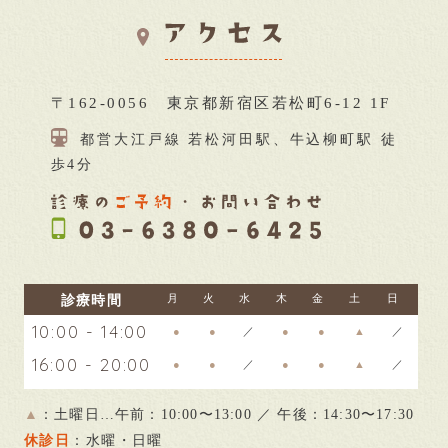
〒162-0056 東京都新宿区若松町6-12 1F
都営大江戸線 若松河田駅、牛込柳町駅 徒
歩4分
診療時間
月
火
水
木
金
土
日
10:00 - 14:00
●
●
／
●
●
▲
／
16:00 - 20:00
●
●
／
●
●
▲
／
▲
：土曜日…午前：10:00〜13:00 ／ 午後：14:30〜17:30
休診日
：水曜・日曜